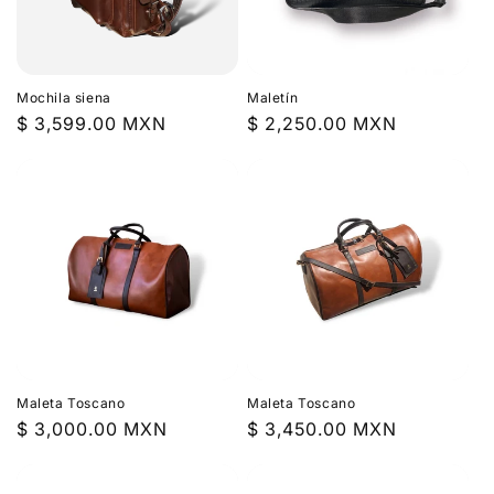
Mochila siena
Maletín
Precio
$ 3,599.00 MXN
Precio
$ 2,250.00 MXN
habitual
habitual
Maleta Toscano
Maleta Toscano
Precio
$ 3,000.00 MXN
Precio
$ 3,450.00 MXN
habitual
habitual