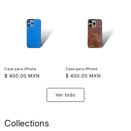
habitual
habitual
Case para iPhone
Case para iPhone
Precio
$ 400.00 MXN
Precio
$ 400.00 MXN
habitual
habitual
Ver todo
Collections