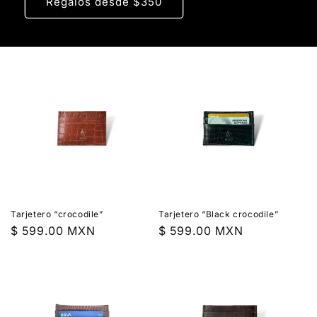
Regalos desde $350
Tarjetero “crocodile”
Tarjetero “Black crocodile”
Precio
$ 599.00 MXN
Precio
$ 599.00 MXN
habitual
habitual