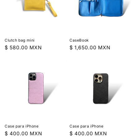
Clutch bag mini
CaseBook
Precio
$ 580.00 MXN
Precio
$ 1,650.00 MXN
habitual
habitual
Case para iPhone
Case para iPhone
Precio
$ 400.00 MXN
Precio
$ 400.00 MXN