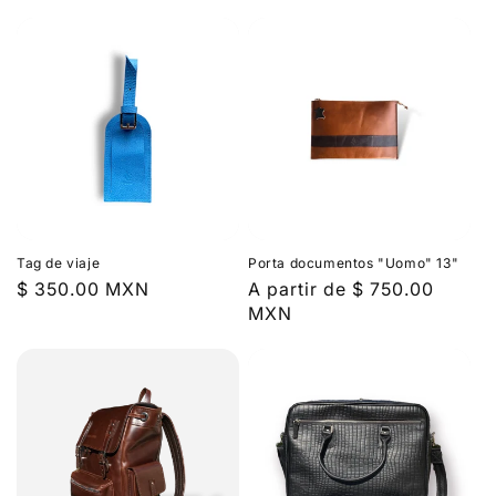
habitual
habitual
Tag de viaje
Porta documentos "Uomo" 13"
Precio
$ 350.00 MXN
Precio
A partir de $ 750.00
habitual
habitual
MXN