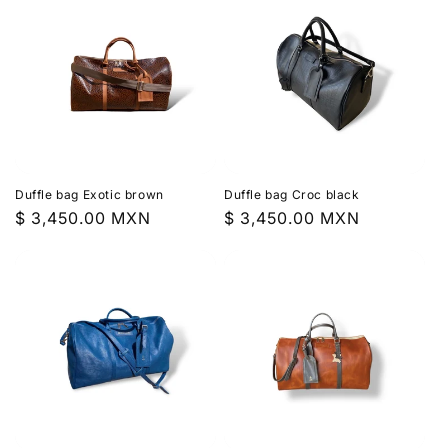
Duffle bag Exotic brown
Duffle bag Croc black
Precio
$ 3,450.00 MXN
Precio
$ 3,450.00 MXN
habitual
habitual