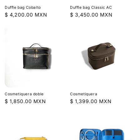
Duffle bag Cobalto
Duffle bag Classic AC
Precio
$ 4,200.00 MXN
Precio
$ 3,450.00 MXN
habitual
habitual
Cosmetiquera doble
Cosmetiquera
Precio
$ 1,850.00 MXN
Precio
$ 1,399.00 MXN
habitual
habitual